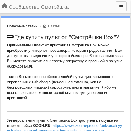
Сообщество Смотрёшка
Полезные статьи
Статьи
Где купить пульт от "Смотрёшки Box"?
Оригинальный пульт от приставки Смотрёшка Box можно
приобрести у интернет провайдера, который предоставляет Вам
доступ к телевидению и у которого была приобретена приставка.
Вы можете обратиться к своему оператору с просьбой о закупке
оборудования.
Также Вы можете приобрести любой пульт дистанционного
управления с usb dongle (небольшая флешка, как на
беспроводных мышках) самостоятельно в магазине. Либо же
воспользоваться компьютерной мышью для управления
приставкой.
Универсальный пульт к Смотрёшка Box доступен к покупке на
маркетплейсе
OZON.RU
:
https://www.ozon.ru/product/universalnyy-
pult-dlya-pristavok-smotreshka-box-model-317-290770136